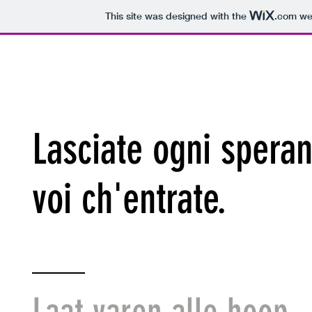
This site was designed with the
.com
web
Home
Expo-info
Agenda
Bart Heijlen
He
Lasciate ogni speran
voi ch'entrate.
Laat varen alle hoop,