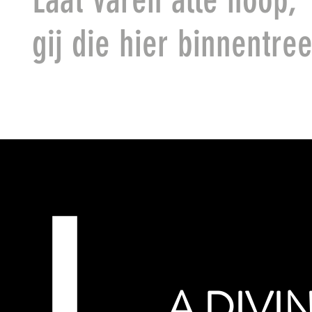
gij die hier binnentr
A DIV